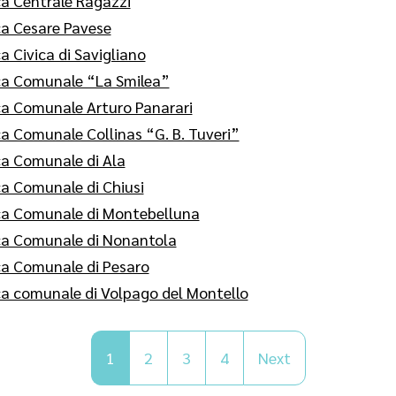
ca Centrale Ragazzi
ca Cesare Pavese
a Civica di Savigliano
ca Comunale “La Smilea”
ca Comunale Arturo Panarari
ca Comunale Collinas “G. B. Tuveri”
ca Comunale di Ala
ca Comunale di Chiusi
ca Comunale di Montebelluna
ca Comunale di Nonantola
ca Comunale di Pesaro
ca comunale di Volpago del Montello
1
2
3
4
Next