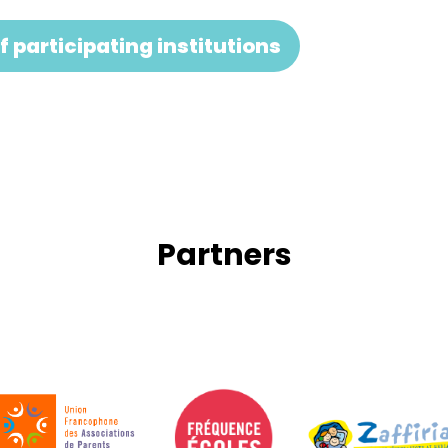
f participating institutions
Partners