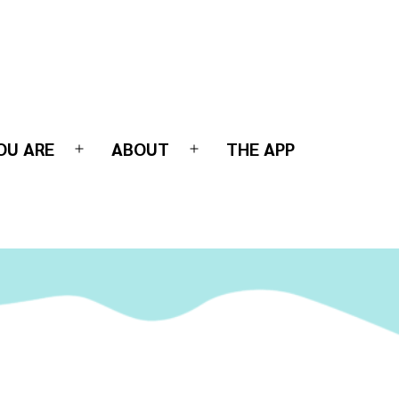
OU ARE
ABOUT
THE APP
Open
Open
menu
menu